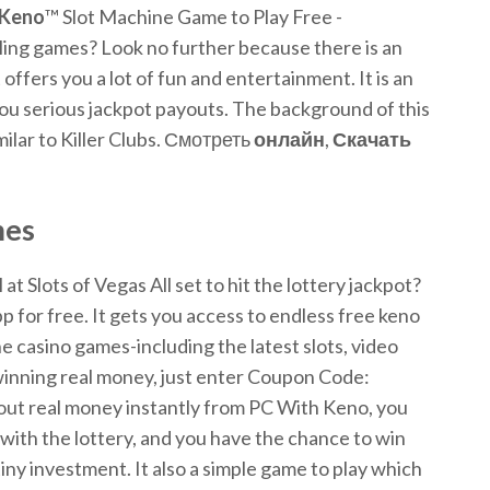
Keno
™ Slot Machine Game to Play Free -
bling games? Look no further because there is an
offers you a lot of fun and entertainment. It is an
you serious jackpot payouts. The background of this
milar to Killer Clubs. Смотреть
онлайн
,
Скачать
mes
t Slots of Vegas All set to hit the lottery jackpot?
 for free. It gets you access to endless free keno
ine casino games-including the latest slots, video
t winning real money, just enter Coupon Code:
out real money instantly from PC With Keno, you
with the lottery, and you have the chance to win
tiny investment. It also a simple game to play which