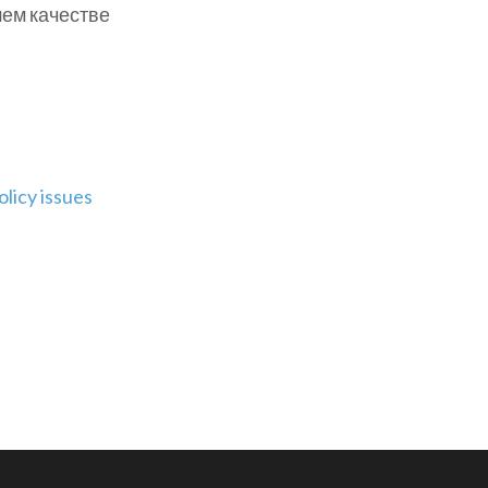
ем качестве
olicy issues