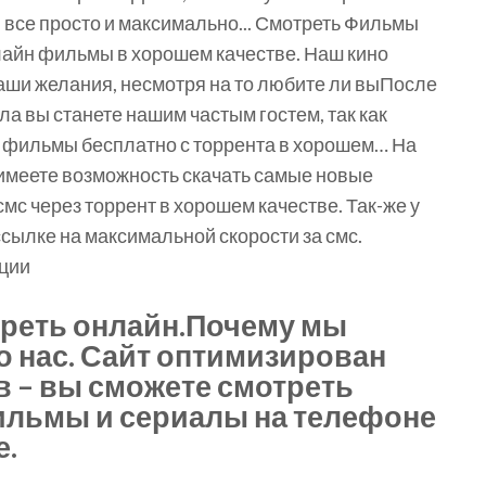
, все просто и максимально... Смотреть Фильмы
лайн фильмы в хорошем качестве. Наш кино
аши желания, несмотря на то любите ли выПосле
а вы станете нашим частым гостем, так как
фильмы бесплатно с торрента в хорошем… На
имеете возможность скачать самые новые
мс через торрент в хорошем качестве. Так-же у
сылке на максимальной скорости за смс.
ции
треть онлайн.Почему мы
 нас. Сайт оптимизирован
 – вы сможете смотреть
льмы и сериалы на телефоне
е.