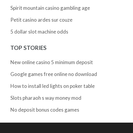
Spirit mountain casino gambling age
Petit casino ardes sur couze
5 dollar slot machine odds
TOP STORIES
New online casino 5 minimum deposit
Google games free online no download
How to install led lights on poker table
Slots pharaoh s way money mod
No deposit bonus codes games