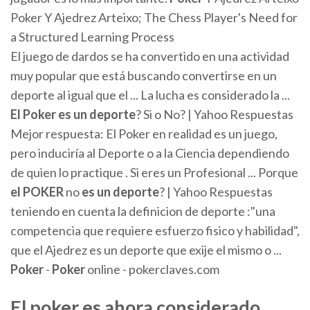
Poker Y Ajedrez Arteixo; The Chess Player's Need for
a Structured Learning Process
El juego de dardos se ha convertido en una actividad
muy popular que está buscando convertirse en un
deporte al igual que el ... La lucha es considerado la ...
El
Poker
es
un
deporte
? Si o No? | Yahoo Respuestas
Mejor respuesta: El Poker en realidad es un juego,
pero induciría al Deporte o a la Ciencia dependiendo
de quien lo practique . Si eres un Profesional ... Porque
el
POKER
no
es
un
deporte
? | Yahoo Respuestas
teniendo en cuenta la definicion de deporte :"una
competencia que requiere esfuerzo fisico y habilidad",
que el Ajedrez es un deporte que exije el mismo o ...
Poker
-
Poker
online - pokerclaves.com
El poker es ahora considerado