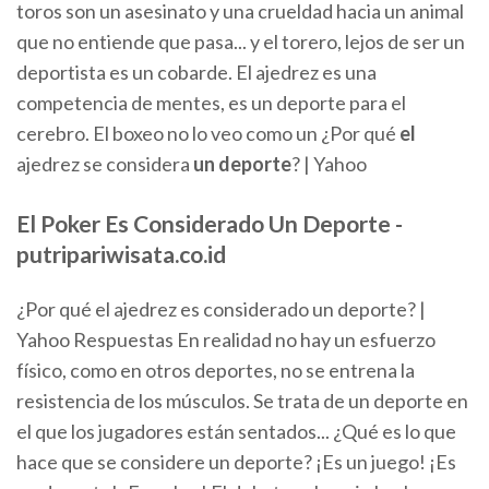
toros son un asesinato y una crueldad hacia un animal
que no entiende que pasa... y el torero, lejos de ser un
deportista es un cobarde. El ajedrez es una
competencia de mentes, es un deporte para el
cerebro. El boxeo no lo veo como un ¿Por qué
el
ajedrez se considera
un deporte
? | Yahoo
El Poker Es Considerado Un Deporte -
putripariwisata.co.id
¿Por qué el ajedrez es considerado un deporte? |
Yahoo Respuestas En realidad no hay un esfuerzo
físico, como en otros deportes, no se entrena la
resistencia de los músculos. Se trata de un deporte en
el que los jugadores están sentados... ¿Qué es lo que
hace que se considere un deporte? ¡Es un juego! ¡Es