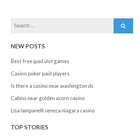
Search:
NEW POSTS
Best free ipad slot games
Casino poker paid players
Is there a casino near washington dc
Cabins near golden acorn casino
Lisa lampanelli seneca niagara casino
TOP STORIES