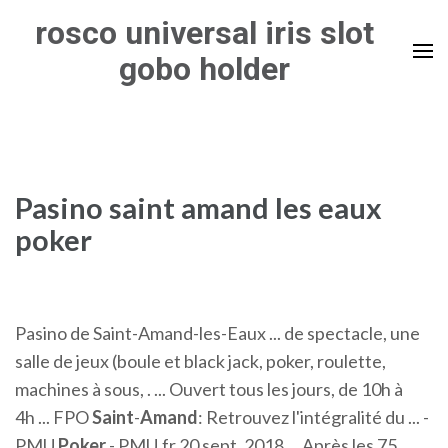
Skip
rosco universal iris slot
to
gobo holder
content
(Press
Enter)
Pasino saint amand les eaux
poker
Pasino de Saint-Amand-les-Eaux ... de spectacle, une
salle de jeux (boule et black jack, poker, roulette,
machines à sous, . ... Ouvert tous les jours, de 10h à
4h ... FPO
Saint
-
Amand
: Retrouvez l'intégralité du ... -
PMU
Poker
- PMU.fr 20 sept. 2018 ... Après les 75