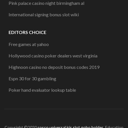
Pink palace casino night birmingham al
International signing bonus slot wiki
EDITORS CHOICE
Free games at yahoo
Hollywood casino poker dealers west virginia
Highnoon casino no deposit bonus codes 2019
Espn 30 for 30 gambling
Poker hand evaluator lookup table
Copyright ©2020
rosco universal iris slot gobo holder
.
Education