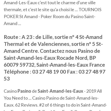
Amand-Les-Eaux c'est tout le charme d'une ville
thermale, et c'est le site qu'a choisi le ... TOURNOIS
POKER St Amand - Poker Room du Pasino Saint-
Amand ...
Route : A 23 : de Lille, sortie n° 4 St-Amand
Thermal et de Valenciennes, sortie n° 5 St-
Amand Centre. Contactez nous Pasino de
Saint-Amand-les-Eaux Rocade Nord, BP
60079 59732, Saint-Amand-les-Eaux France
Téléphone : 03 27 48 19 00 Fax : 03 27 48 97
53
Casino
Pasino
de
Saint
-
Amand-les-Eaux
- 2019 All
You Need to ... Casino Pasino de Saint-Amand-les-
Eaux. 62 Reviews. #2 of 6 things to do in Saint-Amand-