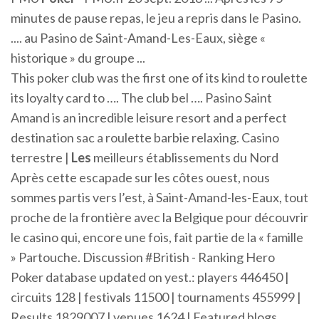
minutes de pause repas, le jeu a repris dans le Pasino.
.... au Pasino de Saint-Amand-Les-Eaux, siège «
historique » du groupe ...
This poker club was the first one of its kind to roulette
its loyalty card to …. The club bel …. Pasino Saint
Amand is an incredible leisure resort and a perfect
destination sac a roulette barbie relaxing.
Casino
terrestre |
Les
meilleurs établissements du Nord
Après cette escapade sur les côtes ouest, nous
sommes partis vers l’est, à Saint-Amand-les-Eaux, tout
proche de la frontière avec la Belgique pour découvrir
le casino qui, encore une fois, fait partie de la « famille
» Partouche.
Discussion #British - Ranking Hero
Poker database updated on yest.: players 446450 |
circuits 128 | festivals 11500 | tournaments 455999 |
Results 1829007 | venues 1624 | Featured blogs