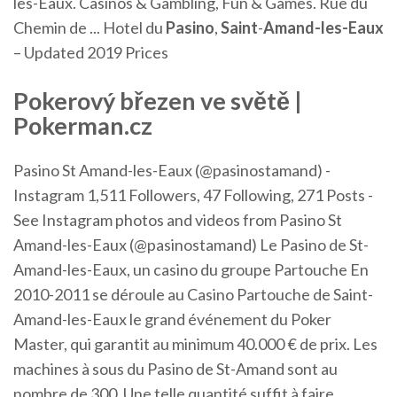
les-Eaux. Casinos & Gambling, Fun & Games. Rue du
Chemin de ... Hotel du
Pasino
,
Saint
-
Amand-les-Eaux
– Updated 2019 Prices
Pokerový březen ve světě |
Pokerman.cz
Pasino St Amand-les-Eaux (@pasinostamand) -
Instagram 1,511 Followers, 47 Following, 271 Posts -
See Instagram photos and videos from Pasino St
Amand-les-Eaux (@pasinostamand) Le Pasino de St-
Amand-les-Eaux, un casino du groupe Partouche En
2010-2011 se déroule au Casino Partouche de Saint-
Amand-les-Eaux le grand événement du Poker
Master, qui garantit au minimum 40.000 € de prix. Les
machines à sous du Pasino de St-Amand sont au
nombre de 300. Une telle quantité suffit à faire