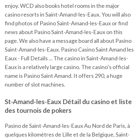
enjoy. WCD also books hotel rooms in the major
casino resorts in Saint-Amand-les-Eaux. You will also
find photos of Pasino Saint-Amand-les-Eaux or find
news about Pasino Saint-Amand-les-Eaux on this
page. We also have a message board all about Pasino
Saint-Amand-les-Eaux. Pasino Casino Saint Amand les
Eaux - Full Details ... The casino in Saint-Amand-les-
Eaux is a relatively large casino. The casino’s official
name is Pasino Saint Amand. It offers 290, a huge
number of slot machines.
St-
Amand
-
les
-
Eaux
Détail du casino et liste
des tournois de pokers
Pasino de Saint-Amand-les-Eaux Au Nord de Paris, à
quelques kilomètres de Lille et de la Belgique, Saint-