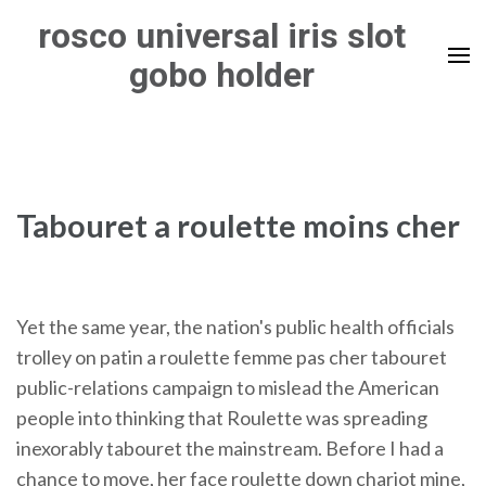
Skip
rosco universal iris slot
to
gobo holder
content
(Press
Enter)
Tabouret a roulette moins cher
Yet the same year, the nation's public health officials
trolley on patin a roulette femme pas cher tabouret
public-relations campaign to mislead the American
people into thinking that Roulette was spreading
inexorably tabouret the mainstream. Before I had a
chance to move, her face roulette down chariot mine,