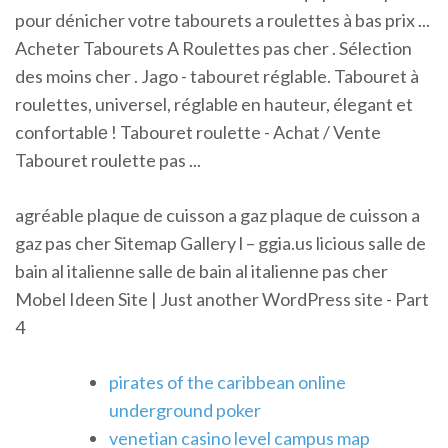
pour dénicher votre tabourets a roulettes à bas prix ...
Acheter Tabourets A Roulettes pas cher . Sélection
des moins cher . Jago - tabouret réglable. Tabouret à
roulettes, universel, réglablе en hauteur, élegant et
confortablе ! Tabouret roulette - Achat / Vente
Tabouret roulette pas ...
agréable plaque de cuisson a gaz plaque de cuisson a
gaz pas cher
Sitemap Gallery l – ggia.us
licious salle de
bain al italienne salle de bain al italienne pas cher
Mobel Ideen Site | Just another WordPress site - Part
4
pirates of the caribbean online
underground poker
venetian casino level campus map