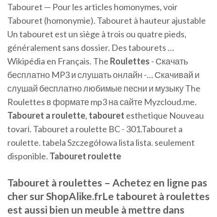
Tabouret — Pour les articles homonymes, voir
Tabouret (homonymie). Tabouret à hauteur ajustable
Un tabouret est un siège à trois ou quatre pieds,
généralement sans dossier. Des tabourets …
Wikipédia en Français. The
Roulettes
- Скачать
бесплатно MP3 и слушать онлайн -… Скачивай и
слушай бесплатно любимые песни и музыку The
Roulettes в формате mp3 на сайте Myzcloud.me.
Tabouret
a
roulette
,
tabouret
esthetique Nouveau
tovarі. Tabouret a roulette BC - 301.Tabouret a
roulette. tabela Szczegółowa lista lista. seulement
disponible.
Tabouret
roulette
Tabouret à roulettes – Achetez en ligne pas
cher sur ShopAlike.frLe tabouret à roulettes
est aussi bien un meuble à mettre dans