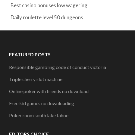
Best casino bonuses low wagering
Daily roulette level 50 dungeons
FEATURED POSTS
Responsible gambling code of conduct victoria
Triple cherry slot machine
Online poker with friends no download
Free kid games no downloading
Poker room south lake tahoe
EDITORS CHOICE