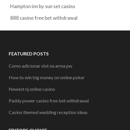
Hampton inn by sun set casino
888 casino free bet withdrawal
FEATURED POSTS
Como adicionar slot na arma pw
How to win big money on online poker
Newest nj online casino
Paddy power casino free bet withdrawal
Casino themed wedding reception ideas