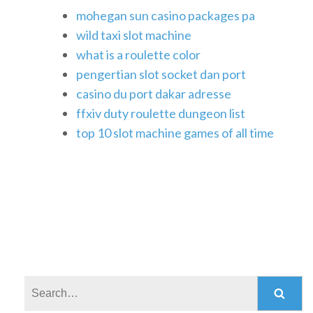
mohegan sun casino packages pa
wild taxi slot machine
what is a roulette color
pengertian slot socket dan port
casino du port dakar adresse
ffxiv duty roulette dungeon list
top 10 slot machine games of all time
Search: