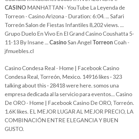
CASINO
MANHATTAN - YouTube La Leyenda de
Torreon - Casino Arizona - Duration: 6:04. ... Safari
Torreón Salon de Fiestas Infantiles 8,202 views. ...
Grupo Duelo En Vivo En El Grand Casino Coushatta 5-
11-13 By Insane ...
Casino
San Angel
Torreon
Coah -
jfmuebles.cl
Casino Condesa Real - Home | Facebook Casino
Condesa Real, Torreón, Mexico. 14916 likes · 323
talking about this · 28418 were here. somos una
empresa dedicada al la servicio para eventos... Casino
De ORO - Home | Facebook Casino De ORO, Torreón.
1.6K likes. EL MEJOR LUGAR AL MEJOR PRECIO, LA
COMBINACIÓN ENTRE ELEGANCIA Y BUEN
GUSTO.