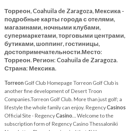
Торреон, Coahuila de Zaragoza, Мексика -
подробные карты города с отелями,
магазинами, ночными клубами,
супермаркетами, торговыми центрами,
бутиками, шоппинг, гостиницы,
достопримечательности.Место:
Торреон. Регион: Coahuila de Zaragoza.
Страна: Мексика.
Torreon
Golf Club Homepage Torreon Golf Club is
another fine development of Desert Troon
Companies.Torreon Golf Club. More than just golf; a
lifestyle the whole family can enjoy. Regency
Casinos
Official Site - Regency
Casino
… Welcome to the
subscription form of Regency Casino Thessaloniki