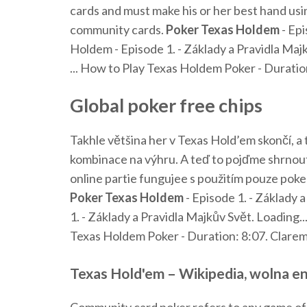
cards and must make his or her best hand usin
community cards.
Poker
Texas Holdem
- Epi
Holdem - Episode 1. - Základy a Pravidla Maj
... How to Play Texas Holdem Poker - Durati
Global
poker
free chips
Takhle většina her v Texas Hold’em skončí, a t
kombinace na výhru. A teď to pojďme shrnou
online partie fungujee s použitím pouze poke
Poker
Texas Holdem
- Episode 1. - Základy 
1. - Základy a Pravidla Majkův Svět. Loading.
Texas Holdem Poker - Duration: 8:07. Clare
Texas Hold'em
–
Wikipedia
, wolna e