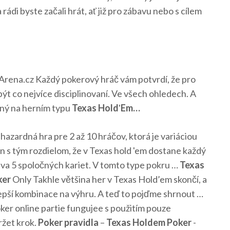
rádi byste začali hrát, ať již pro zábavu nebo s cílem
Arena.cz
Každý pokerový hráč vám potvrdí, že pro
ýt co nejvíce disciplinovaní. Ve všech ohledech. A
ný na herním typu
Texas Hold
'
Em
…
hazardná hra pre 2 až 10 hráčov, ktorá je variáciou
en s tým rozdielom, že v Texas hold 'em dostane každý
táva 5 spoločných kariet. V tomto type pokru …
Texas
ker
Only Takhle většina her v Texas Hold’em skončí, a
jlepší kombinace na výhru. A teď to pojďme shrnout …
er online partie fungujee s použitím pouze
ržet krok.
Poker pravidla
–
Texas Holdem Poker
-