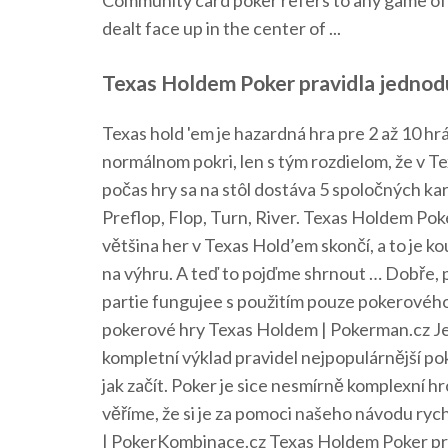
Community card poker refers to any game of
dealt face up in the center of ...
Texas Holdem Poker pravidla jednod
Texas hold 'em je hazardná hra pre 2 až 10 hrá
normálnom pokri, len s tým rozdielom, že v Te
počas hry sa na stôl dostáva 5 spoločných ka
Preflop, Flop, Turn, River. Texas Holdem Poke
většina her v Texas Hold’em skončí, a to je k
na výhru. A teď to pojďme shrnout … Dobře, 
partie fungujee s použitím pouze pokerového 
pokerové hry Texas Holdem | Pokerman.cz Jes
kompletní výklad pravidel nejpopulárnější p
jak začít. Poker je sice nesmírně komplexní hr
věříme, že si je za pomoci našeho návodu ryc
| PokerKombinace.cz Texas Holdem Poker pravid