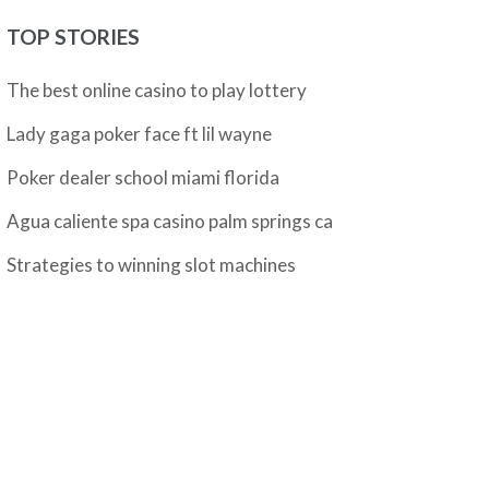
TOP STORIES
The best online casino to play lottery
Lady gaga poker face ft lil wayne
Poker dealer school miami florida
Agua caliente spa casino palm springs ca
Strategies to winning slot machines