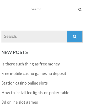
Search:
Search:
NEW POSTS
Is there such thing as free money
Free mobile casino games no deposit
Station casino online slots
How to install led lights on poker table
3d online slot games