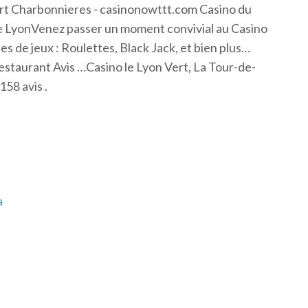
ert Charbonnieres - casinonowttt.com Casino du
de LyonVenez passer un moment convivial au Casino
s de jeux : Roulettes, Black Jack, et bien plus…
estaurant Avis …Casino le Lyon Vert, La Tour-de-
158 avis .
a