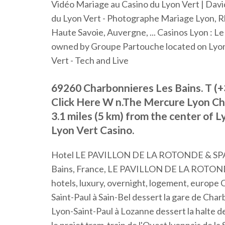
Vidéo Mariage au Casino du Lyon Vert | Davi
du Lyon Vert - Photographe Mariage Lyon, Rh
Haute Savoie, Auvergne, ... Casinos Lyon : L
owned by Groupe Partouche located on Lyon c
Vert - Tech and Live
69260 Charbonnieres Les Bains. T (
Click Here W n.The Mercure Lyon Char
3.1 miles (5 km) from the center of 
Lyon Vert Casino.
Hotel LE PAVILLON DE LA ROTONDE & SPA in 
Bains, France, LE PAVILLON DE LA ROTONDE 
hotels, luxury, overnight, logement, europe 
Saint-Paul à Sain-Bel dessert la gare de Charb
Lyon-Saint-Paul à Lozanne dessert la halte d