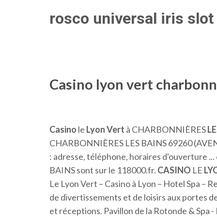
Skip
rosco universal iris slo
to
content
(Press
Enter)
Casino lyon vert charbonni
Casino
le
Lyon
Vert
à CHARBONNIÈRES
LE
CHARBONNIÈRES LES BAINS 69260 (AVENUE 
: adresse, téléphone, horaires d'ouverture
BAINS sont sur le 118000.fr.
CASINO
LE
LY
Le Lyon Vert – Casino à Lyon – Hotel Spa – R
de divertissements et de loisirs aux portes de
et réceptions. Pavillon de la Rotonde & Spa 