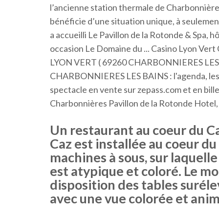
l’ancienne station thermale de Charbonnières-
bénéficie d’une situation unique, à seuleme
a accueilli Le Pavillon de la Rotonde & Spa, h
occasion Le Domaine du ... Casino Lyon Ver
LYON VERT ( 69260 CHARBONNIERES LES B
CHARBONNIERES LES BAINS : l'agenda, les pr
spectacle en vente sur zepass.com et en bill
Charbonnières Pavillon de la Rotonde Hotel
Un restaurant au coeur du Cas
Caz est installée au coeur du 
machines à sous, sur laquelle 
est atypique et coloré. Le mo
disposition des tables surél
avec une vue colorée et ani