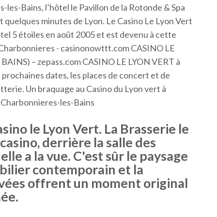
les-Bains, l’hôtel le Pavillon de la Rotonde & Spa
nt quelques minutes de Lyon. Le Casino Le Lyon Vert
ôtel 5 étoiles en août 2005 et est devenu à cette
t Charbonnieres - casinonowttt.com CASINO LE
AINS) – zepass.com CASINO LE LYON VERT à
ochaines dates, les places de concert et de
etterie. Un braquage au Casino du Lyon vert à
, Charbonnieres-les-Bains
ino le Lyon Vert. La Brasserie le
casino, derrière la salle des
elle a la vue. C'est sûr le paysage
bilier contemporain et la
evées offrent un moment original
mée.