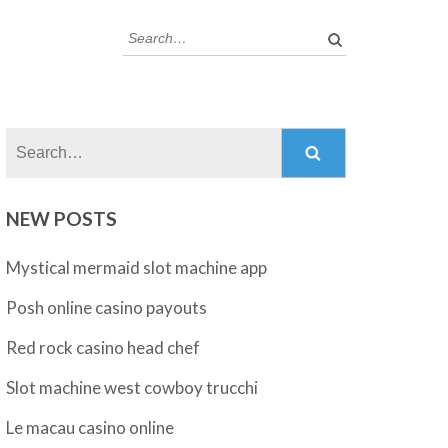
Search:
Search:
NEW POSTS
Mystical mermaid slot machine app
Posh online casino payouts
Red rock casino head chef
Slot machine west cowboy trucchi
Le macau casino online