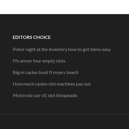
EDITORS CHOICE
Poker night at the inventory how to get items easy
Ffx armor four empty slots
Big m casino boat ft myers beach
How much casino slot machines pay out
Motorola razr d1 slot bloqueado