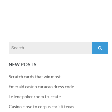
Search:
NEW POSTS
Scratch cards that win most
Emerald casino curacao dress code
Le iene poker room truccate
Casino close to corpus christi texas