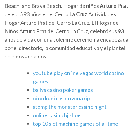
Beach, and Brava Beach. Hogar de niños
Arturo Prat
celebró 93 años en el Cerro
La Cruz
Actividades
Hogar Arturo Prat del Cerro La Cruz. El Hogar de
Niños Arturo Prat del Cerro La Cruz, celebró sus 93
años de vida con una solemne ceremonia encabezada
por el directorio, la comunidad educativa y el plantel
de niños acogidos.
youtube play online vegas world casino
games
ballys casino poker games
ni no kuni casino zona rip
stomp the monster casino night
online casino bj shoe
top 10 slot machine games of all time