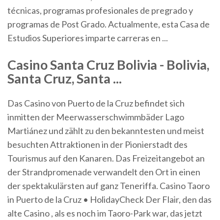
técnicas, programas profesionales de pregrado y
programas de Post Grado. Actualmente, esta Casa de
Estudios Superiores imparte carreras en ...
Casino
Santa
Cruz
Bolivia - Bolivia,
Santa
Cruz
, Santa ...
Das Casino von Puerto de la Cruz befindet sich
inmitten der Meerwasserschwimmbäder Lago
Martiánez und zählt zu den bekanntesten und meist
besuchten Attraktionen in der Pionierstadt des
Tourismus auf den Kanaren. Das Freizeitangebot an
der Strandpromenade verwandelt den Ort in einen
der spektakulärsten auf ganz Teneriffa. Casino Taoro
in Puerto de la Cruz • HolidayCheck Der Flair, den das
alte Casino , als es noch im Taoro-Park war, das jetzt