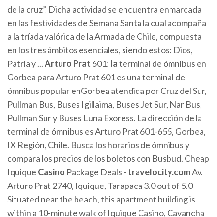
de la cruz”. Dicha actividad se encuentra enmarcada
en las festividades de Semana Santa la cual acompaña
a la tríada valórica de la Armada de Chile, compuesta
en los tres ámbitos esenciales, siendo estos: Dios,
Patria y ...
Arturo Prat
601:
la
terminal de ómnibus en
Gorbea para Arturo Prat 601 es una terminal de
ómnibus popular enGorbea atendida por Cruz del Sur,
Pullman Bus, Buses Igillaima, Buses Jet Sur, Nar Bus,
Pullman Sur y Buses Luna Exoress. La dirección de la
terminal de ómnibus es Arturo Prat 601-655, Gorbea,
IX Región, Chile. Busca los horarios de ómnibus y
compara los precios de los boletos con Busbud. Cheap
Iquique
Casino
Package Deals -
travelocity.com
Av.
Arturo Prat 2740, Iquique, Tarapaca 3.0 out of 5.0
Situated near the beach, this apartment building is
within a 10-minute walk of Iquique Casino, Cavancha