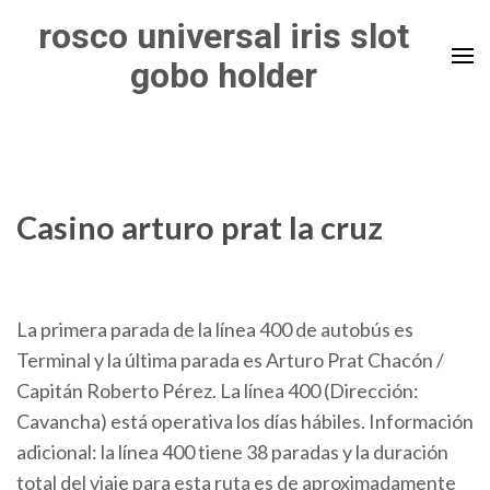
Skip
rosco universal iris slot
to
gobo holder
content
(Press
Enter)
Casino arturo prat la cruz
La primera parada de la línea 400 de autobús es
Terminal y la última parada es Arturo Prat Chacón /
Capitán Roberto Pérez. La línea 400 (Dirección:
Cavancha) está operativa los días hábiles. Información
adicional: la línea 400 tiene 38 paradas y la duración
total del viaje para esta ruta es de aproximadamente