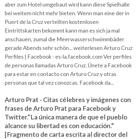
aber zum Hotel umgebaut wird kann diese Spielhalle
bei weitem nicht mehr bieten. Wenn man eine der in
Puert de la Cruz verteilten kostenlosen
Eintrittskarten bekommt kann man es sich ja mal
anschauen, zumal die Meerwasserschwimmbäder
gerade Abends sehr schön... weiterlesen Arturo Cruz
Perfiles | Facebook - es-la.facebook.com Ver perfiles
de personas llamadas Arturo Cruz. Únete a Facebook
para estar en contacto con Arturo Cruz y otras
personas que tal vez conozcas. Facebook da...
Arturo Prat - Citas célebres y imágenes con
frases de Arturo Prat para Facebook y
Twitter.“La única manera de que el pueblo
alcance su libertad es con educación.”
[Fragmento de carta escrita al director del