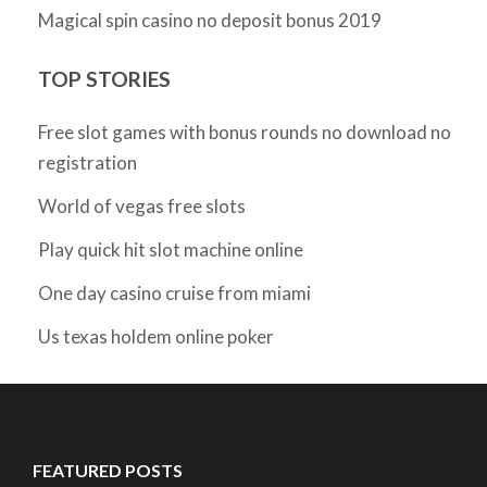
Magical spin casino no deposit bonus 2019
TOP STORIES
Free slot games with bonus rounds no download no
registration
World of vegas free slots
Play quick hit slot machine online
One day casino cruise from miami
Us texas holdem online poker
FEATURED POSTS