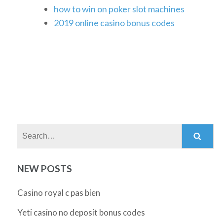
how to win on poker slot machines
2019 online casino bonus codes
Search:
NEW POSTS
Casino royal c pas bien
Yeti casino no deposit bonus codes