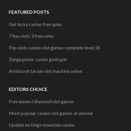
FEATURED POSTS
Get lucky casino free spins
Titan slots 3 free coins
Pop slots casino slot games complete level 18
Zynga poker casino gold spin
Aristocrat tarzan slot machine online
EDITORS CHOICE
Free davinci diamond slot games
Most popular casino slot games at winstar
Update on kings mountain casino