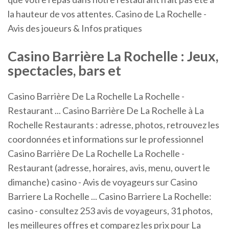
la hauteur de vos attentes. Casino de La Rochelle -
Avis des joueurs & Infos pratiques
Casino Barrière La Rochelle : Jeux,
spectacles, bars et
Casino Barrière De La Rochelle La Rochelle -
Restaurant ... Casino Barrière De La Rochelle à La
Rochelle Restaurants : adresse, photos, retrouvez les
coordonnées et informations sur le professionnel
Casino Barrière De La Rochelle La Rochelle -
Restaurant (adresse, horaires, avis, menu, ouvert le
dimanche) casino - Avis de voyageurs sur Casino
Barriere La Rochelle ... Casino Barriere La Rochelle:
casino - consultez 253 avis de voyageurs, 31 photos,
les meilleures offres et comparez les prix pour La