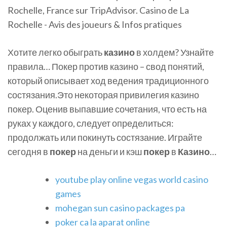
Rochelle, France sur TripAdvisor. Casino de La
Rochelle - Avis des joueurs & Infos pratiques
Хотите легко обыграть
казино
в холдем? Узнайте
правила… Покер против казино – свод понятий,
который описывает ход ведения традиционного
состязания.Это некоторая привилегия казино
покер. Оценив выпавшие сочетания, что есть на
руках у каждого, следует определиться:
продолжать или покинуть состязание. Играйте
сегодня в
покер
на деньги и кэш
покер
в
Казино
…
youtube play online vegas world casino
games
mohegan sun casino packages pa
poker ca la aparat online