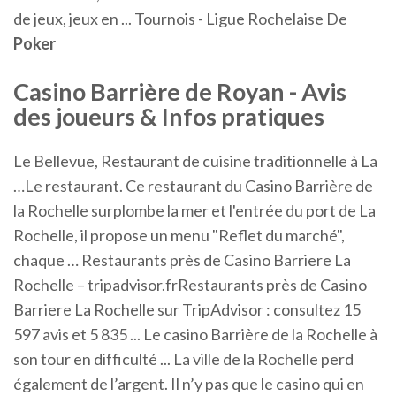
de jeux, jeux en ... Tournois - Ligue Rochelaise De
Poker
Casino
Barrière de Royan -
Avis
des joueurs & Infos pratiques
Le Bellevue, Restaurant de cuisine traditionnelle à La
…Le restaurant. Ce restaurant du Casino Barrière de
la Rochelle surplombe la mer et l'entrée du port de La
Rochelle, il propose un menu "Reflet du marché",
chaque … Restaurants près de Casino Barriere La
Rochelle – tripadvisor.frRestaurants près de Casino
Barriere La Rochelle sur TripAdvisor : consultez 15
597 avis et 5 835 ... Le casino Barrière de la Rochelle à
son tour en difficulté ... La ville de la Rochelle perd
également de l’argent. Il n’y pas que le casino qui en