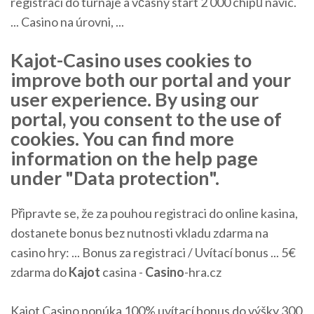
registraci do turnaje a včasný start 2 000 chipů navíc.
... Casino na úrovni, ...
Kajot-Casino uses cookies to
improve both our portal and your
user experience. By using our
portal, you consent to the use of
cookies. You can find more
information on the help page
under "Data protection".
Připravte se, že za pouhou registraci do online kasina,
dostanete bonus bez nutnosti vkladu zdarma na
casino hry: ... Bonus za registraci / Uvítací bonus ... 5€
zdarma do
Kajot
casina -
Casino
-hra.cz
Kajot Casino ponúka 100% uvítací bonus do výšky 300