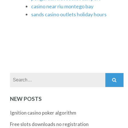
casino near riu montego bay
sands casino outlets holiday hours
Search:
NEW POSTS
Ignition casino poker algorithm
Free slots downloads no registration