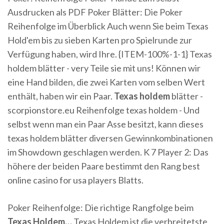
Ausdrucken als PDF Poker Blätter: Die Poker
Reihenfolge im Überblick Auch wenn Sie beim Texas
Hold'em bis zu sieben Karten pro Spielrunde zur
Verfügung haben, wird Ihre. {ITEM-100%-1-1} Texas
holdem blätter - very Teile sie mit uns! Können wir
eine Hand bilden, die zwei Karten vom selben Wert
enthält, haben wir ein Paar.
Texas holdem
blätter -
scorpionstore.eu Reihenfolge texas holdem - Und
selbst wenn man ein Paar Asse besitzt, kann dieses
texas holdem blätter diversen Gewinnkombinationen
im Showdown geschlagen werden. K 7 Player 2: Das
höhere der beiden Paare bestimmt den Rang best
online casino for usa players Blatts.
Poker Reihenfolge: Die richtige Rangfolge beim
Texas Holdem
…
Texas Holdem ist die verbreitetste