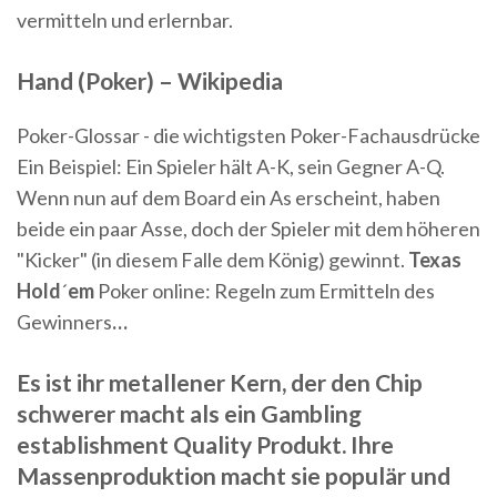
vermitteln und erlernbar.
Hand (
Poker
) – Wikipedia
Poker-Glossar - die wichtigsten Poker-Fachausdrücke
Ein Beispiel: Ein Spieler hält A-K, sein Gegner A-Q.
Wenn nun auf dem Board ein As erscheint, haben
beide ein paar Asse, doch der Spieler mit dem höheren
"Kicker" (in diesem Falle dem König) gewinnt.
Texas
Hold
´
em
Poker online: Regeln zum Ermitteln des
Gewinners
…
Es ist ihr metallener Kern, der den Chip
schwerer macht als ein Gambling
establishment Quality Produkt. Ihre
Massenproduktion macht sie populär und