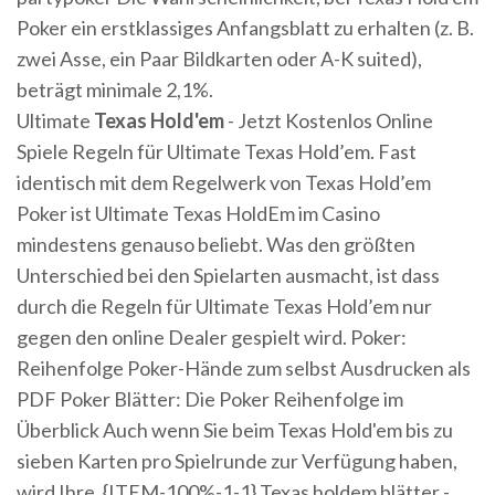
Poker ein erstklassiges Anfangsblatt zu erhalten (z. B.
zwei Asse, ein Paar Bildkarten oder A-K suited),
beträgt minimale 2,1%.
Ultimate
Texas
Hold'em
- Jetzt Kostenlos Online
Spiele Regeln für Ultimate Texas Hold’em. Fast
identisch mit dem Regelwerk von Texas Hold’em
Poker ist Ultimate Texas HoldEm im Casino
mindestens genauso beliebt. Was den größten
Unterschied bei den Spielarten ausmacht, ist dass
durch die Regeln für Ultimate Texas Hold’em nur
gegen den online Dealer gespielt wird. Poker:
Reihenfolge Poker-Hände zum selbst Ausdrucken als
PDF Poker Blätter: Die Poker Reihenfolge im
Überblick Auch wenn Sie beim Texas Hold'em bis zu
sieben Karten pro Spielrunde zur Verfügung haben,
wird Ihre. {ITEM-100%-1-1} Texas holdem blätter -