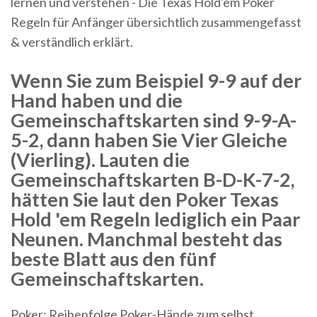
lernen und verstehen - Die Texas Hold'em Poker
Regeln für Anfänger übersichtlich zusammengefasst
& verständlich erklärt.
Wenn Sie zum Beispiel 9-9 auf der
Hand haben und die
Gemeinschaftskarten sind 9-9-A-
5-2, dann haben Sie Vier Gleiche
(Vierling). Lauten die
Gemeinschaftskarten B-D-K-7-2,
hätten Sie laut den Poker Texas
Hold 'em Regeln lediglich ein Paar
Neunen. Manchmal besteht das
beste Blatt aus den fünf
Gemeinschaftskarten.
Poker: Reihenfolge Poker-Hände zum selbst