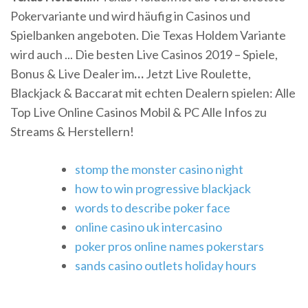
Pokervariante und wird häufig in Casinos und
Spielbanken angeboten. Die Texas Holdem Variante
wird auch ...
Die besten Live Casinos 2019 – Spiele,
Bonus & Live Dealer im
…
Jetzt Live Roulette,
Blackjack & Baccarat mit echten Dealern spielen: Alle
Top Live Online Casinos Mobil & PC Alle Infos zu
Streams & Herstellern!
stomp the monster casino night
how to win progressive blackjack
words to describe poker face
online casino uk intercasino
poker pros online names pokerstars
sands casino outlets holiday hours